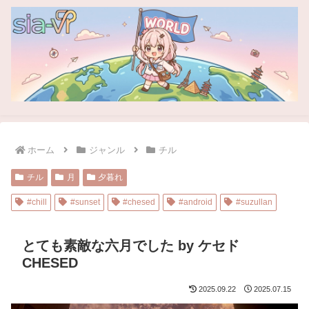
ホーム
ジャンル
チル
チル
月
夕暮れ
#chill
#sunset
#chesed
#android
#suzullan
とても素敵な六月でした by ケセド
CHESED
2025.09.22
2025.07.15