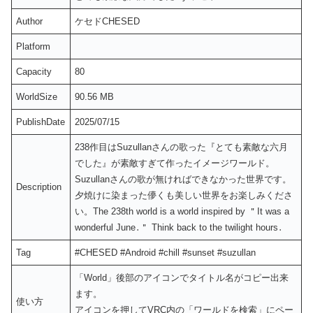
Author
ケセドCHESED
Platform
Capacity
80
WorldSize
90.56 MB
PublishDate
2025/07/15
238作目はSuzullanさんの歌った『とても素敵な六月
でした』が素敵すぎて作ったイメージワールド。
Suzullanさんの歌が無ければできなかった世界です。
Description
夕焼けに染まった儚くも美しい世界をお楽しみくださ
い。The 238th world is a world inspired by ＂It was a
wonderful June․＂ Think back to the twilight hours․
Tag
#CHESED #Android #chill #sunset #suzullan
「World」後部のアイコンでタイトル名がコピー出来
ます。
使い方
アイコンを押してVRC内の「ワールドを検索」にペー