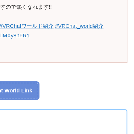
すので熱くなれます!!
#VRChatワールド紹介
#VRChat_world紹介
m/liMXy8nFR1
t World Link