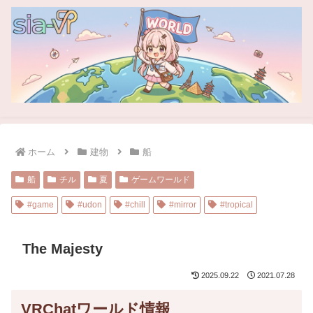
ホーム
建物
船
船
チル
夏
ゲームワールド
#game
#udon
#chill
#mirror
#tropical
The Majesty
2025.09.22
2021.07.28
VRChatワールド情報