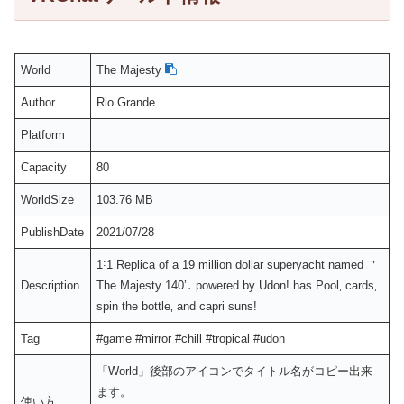
World
The Majesty
Author
Rio Grande
Platform
Capacity
80
WorldSize
103.76 MB
PublishDate
2021/07/28
1˸1 Replica of a 19 million dollar superyacht named ＂
Description
The Majesty 140’․ powered by Udonǃ has Pool‚ cards‚
spin the bottle‚ and capri sunsǃ
Tag
#game #mirror #chill #tropical #udon
「World」後部のアイコンでタイトル名がコピー出来
ます。
使い方