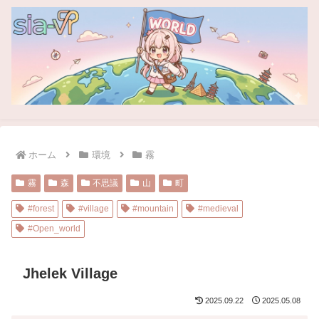
ホーム
環境
霧
霧
森
不思議
山
町
#forest
#village
#mountain
#medieval
#Open_world
Jhelek Village
2025.09.22
2025.05.08