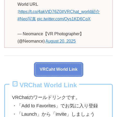
World URL
:
https://t.co/4akVtD76Z0
#VRChat_world紹介
#Neo写真
pic.twitter.com/Oys1KD6CoX
— Neomance【VR Photographer】
(@Neomance)
August 20, 2025
VRCaht World Link
VRChat World Link
VRChatのワールドリンクです。
・「Add to Favorites」でお気に入り登録
・「Launch」から「invite」しましょう