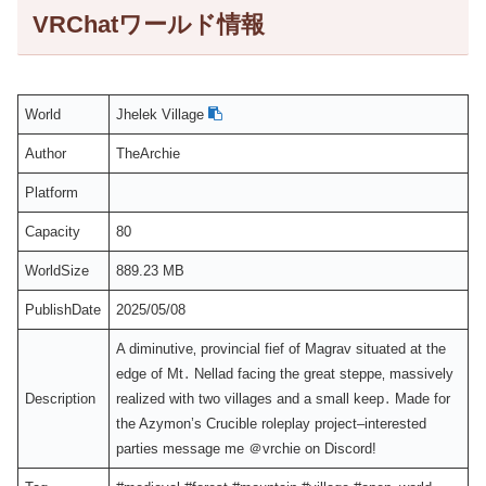
VRChatワールド情報
World
Jhelek Village
Author
TheArchie
Platform
Capacity
80
WorldSize
889.23 MB
PublishDate
2025/05/08
A diminutive‚ provincial fief of Magrav situated at the
edge of Mt․ Nellad facing the great steppe‚ massively
Description
realized with two villages and a small keep․ Made for
the Azymon’s Crucible roleplay project–interested
parties message me ＠vrchie on Discordǃ