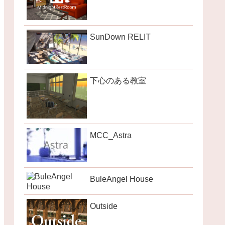
SunDown RELIT
下心のある教室
MCC_Astra
BuleAngel House
Outside