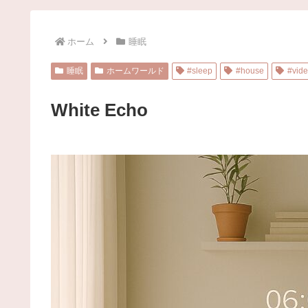
ホーム
睡眠
睡眠
ホームワールド
#sleep
#house
#vid
White Echo