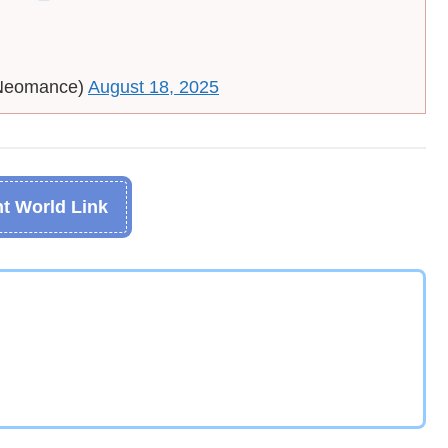
Neomance)
August 18, 2025
t World Link