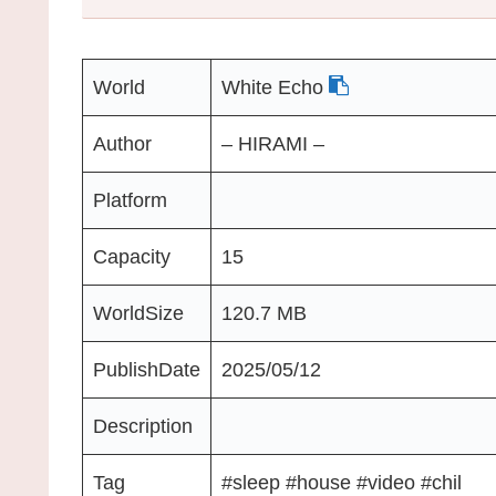
World
White Echo
Author
– HIRAMI –
Platform
Capacity
15
WorldSize
120.7 MB
PublishDate
2025/05/12
Description
Tag
#sleep #house #video #chil