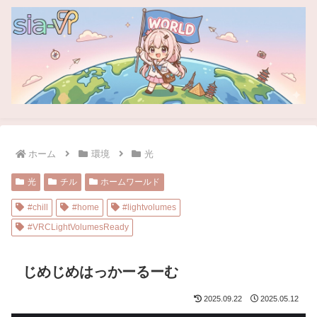
ホーム
環境
光
光
チル
ホームワールド
#chill
#home
#lightvolumes
#VRCLightVolumesReady
じめじめはっかーるーむ
2025.09.22
2025.05.12