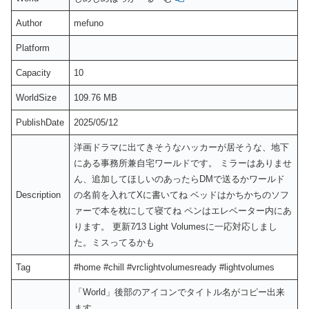
Author
mefuno
Platform
Capacity
10
WorldSize
109.76 MB
PublishDate
2025/05/12
洋画ドラマに出てきそうなハッカーが居そうな、地下
にある事務所兼自宅ワールドです。 ミラーはありませ
ん、追加してほしいのあったらDMで送るかワールド
Description
の名前を入れてXに書いてね ベッドはかちかちのソフ
ァーで本を枕にして寝てね ペンはエレベーター内にあ
ります。 更新7⁄13 Light Volumesに一応対応しまし
た。ミスってるかも
Tag
#home #chill #vrclightvolumesready #lightvolumes
「World」後部のアイコンでタイトル名がコピー出来
ます。