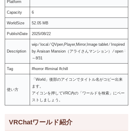
Platform
Capacity
6
WorldSize
52.05 MB
PublishDate
2025/08/22
wip ⁄ local ⁄ QVpen‚Player‚Mirror‚Image tablet ⁄ Inspired
Description
by Araisan Mansion（アライさんマンション） ⁄ open ˸
～8⁄31
Tag
#horror #liminal #chill
「World」後部のアイコンでタイトル名がコピー出来
ます。
使い方
アイコンを押してVRC内の「ワールドを検索」にペー
ストしましょう。
VRChatワールド紹介