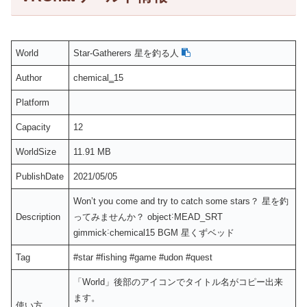
World
Star-Gatherers 星を釣る人
Author
chemical‗15
Platform
Capacity
12
WorldSize
11.91 MB
PublishDate
2021/05/05
Won’t you come and try to catch some stars？ 星を釣
Description
ってみませんか？ object˸MEAD_SRT
gimmick˸chemical15 BGM 星くずベッド
Tag
#star #fishing #game #udon #quest
「World」後部のアイコンでタイトル名がコピー出来
ます。
使い方