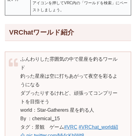
アイコンを押してVRC内の「ワールドを検索」にペー
ストしましょう。
VRChatワールド紹介
ふんわりした雰囲気の中で星座を釣るワール
ド
釣った星座は空に打ちあがって夜空を彩るよ
うになる
ダブったりするけれど、頑張ってコンプリー
トを目指そう
world：Star-Gatherers 星を釣る人
By ：chemical‗15
タグ：景観 ゲーム
#VRC
#VRChat_world紹
介
pic.twitter.com/Mi4cKblWt8