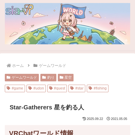
ホーム
ゲームワールド
ゲームワールド
釣り
星空
#game
#udon
#quest
#star
#fishing
Star-Gatherers 星を釣る人
2025.09.22
2021.05.05
VRChatワールド情報