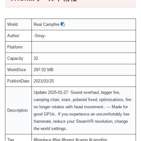
World
Real Campfire
Author
-Stray-
Platform
Capacity
32
WorldSize
297.02 MB
PublishDate
2021/01/25
Update 2025-01-27˸ Sound overhaul‚ bigger fire‚
camping chair‚ stars‚ polaroid fixed‚ optimizations‚ fire
no longer rotates with head movement․ — Made for
Description
good GPUs․ If you experience an uncomfortably low
framerate‚ reduce your SteamVR resolution‚ change
the world settings․
Tag
#fireplace #fire #forest #camp #campfire