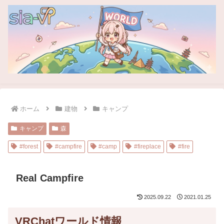
ホーム
建物
キャンプ
キャンプ
森
#forest
#campfire
#camp
#fireplace
#fire
Real Campfire
2025.09.22
2021.01.25
VRChatワールド情報