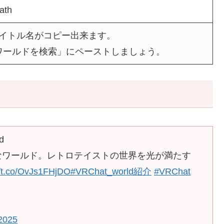
ath
タイトル名がコピー出来ます。
ワールドを検索」にペーストしましょう。
d
ールなワールド。レトロテイストの世界を光が満たす
//t.co/OvJs1FHjDO
#VRChat_world紹介
#VRChat
 2025