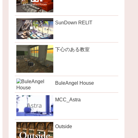
SunDown RELIT
下心のある教室
BuleAngel House
MCC_Astra
Outside