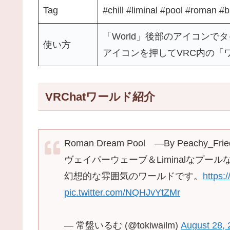
Tag
#chill #liminal #pool #roman #b
「World」後部のアイコンで
使い方
アイコンを押してVRC内の「
VRChatワールド紹介
Roman Dream Pool ―By Peachy_Frie
ヴェイパーウェーブ＆Liminalなプ
幻想的な雰囲気のワールドです。
https:
pic.twitter.com/NQHJvYtZMr
— 常盤いるむ (@tokiwailm)
August 28,