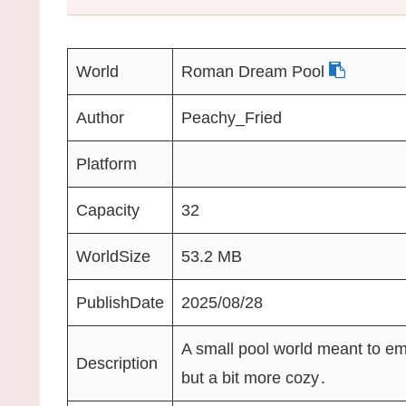
World
Roman Dream Pool
Author
Peachy_Fried
Platform
Capacity
32
WorldSize
53.2 MB
PublishDate
2025/08/28
A small pool world meant to emu
Description
but a bit more cozy․