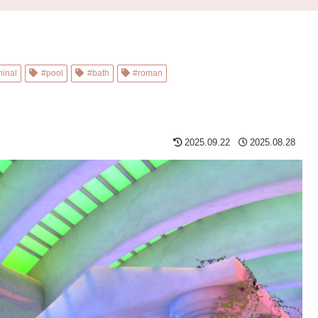
minal
#pool
#bath
#roman
2025.09.22
2025.08.28