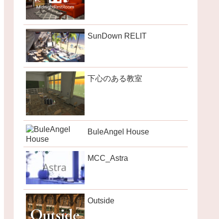
SunDown RELIT
下心のある教室
BuleAngel House
MCC_Astra
Outside