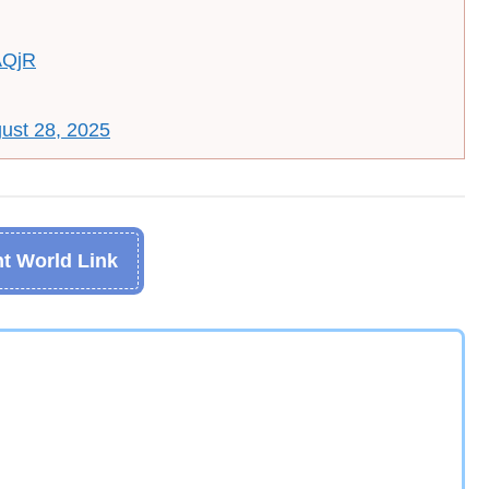
lAQjR
ust 28, 2025
t World Link