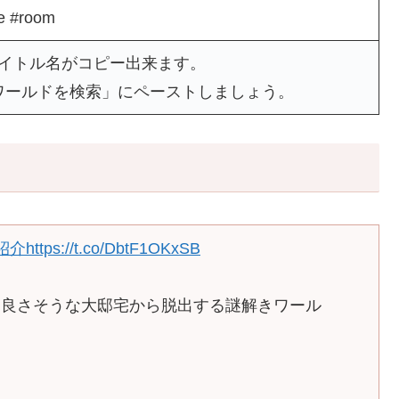
e #room
タイトル名がコピー出来ます。
ワールドを検索」にペーストしましょう。
d紹介
https://t.co/DbtF1OKxSB
も良さそうな大邸宅から脱出する謎解きワール
」