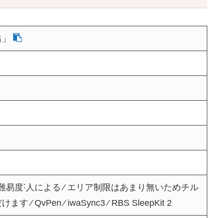
出」
⁄ 難易度˸人による ⁄ エリア制限はあまり無いためチル
vPen ⁄ iwaSync3 ⁄ RBS SleepKit 2