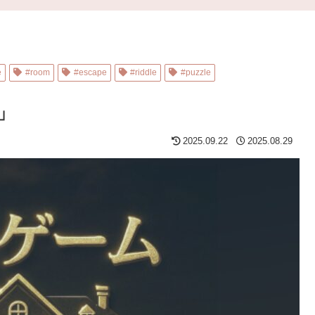
e
#room
#escape
#riddle
#puzzle
」
2025.09.22
2025.08.29