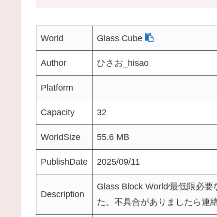
World
Glass Cube
Author
ひさお_hisao
Platform
Capacity
32
WorldSize
55.6 MB
PublishDate
2025/09/11
Glass Block World
Description
た。不具合がありましたら連