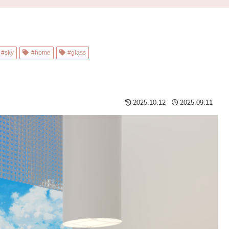
#sky
#home
#glass
2025.10.12
2025.09.11