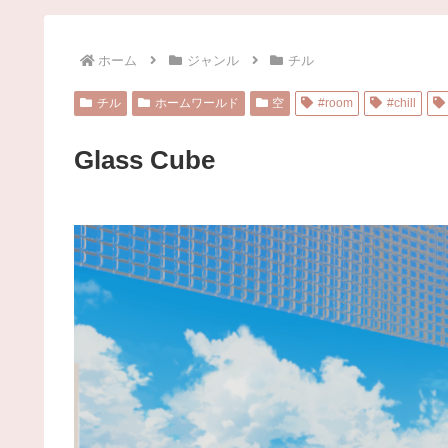
ホーム
ジャンル
チル
チル
ホームワールド
空
#room
#chill
Glass Cube