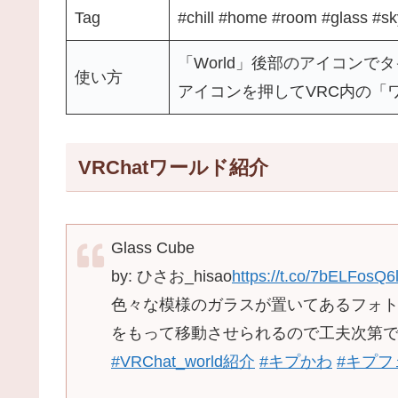
Tag
#chill #home #room #glass #sk
「World」後部のアイコンで
使い方
アイコンを押してVRC内の「
VRChatワールド紹介
Glass Cube
by: ひさお_hisao
https://t.co/7bELFosQ6
色々な模様のガラスが置いてあるフォ
をもって移動させられるので工夫次第
#VRChat_world紹介
#キプかわ
#キプフ