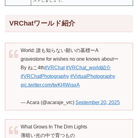
ストしましょう。
VRChatワールド紹介
World: 誰も知らない願いの墓標ーA
gravestone for wishes no one knows aboutー
By ねこ4th
#VRChat
#VRChat_world紹介
#VRChatPhotography
#VirtualPhotography
pic.twitter.com/twKl4WraxA
— Acara (@acaraje_vrc)
September 20, 2025
What Grows In The Dim Lights
薄暗い光の中で育つもの