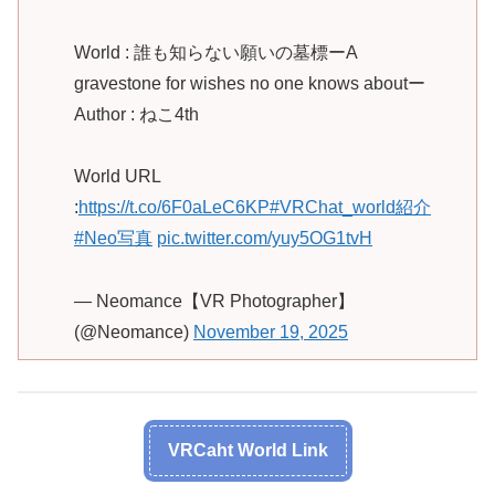
World : 誰も知らない願いの墓標ーA
gravestone for wishes no one knows aboutー
Author : ねこ4th
World URL
:
https://t.co/6F0aLeC6KP
#VRChat_world紹介
#Neo写真
pic.twitter.com/yuy5OG1tvH
— Neomance【VR Photographer】
(@Neomance)
November 19, 2025
VRCaht World Link