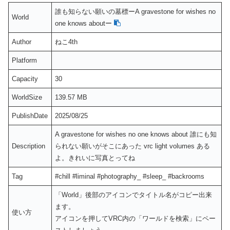
誰も知らない願いの墓標ーA gravestone for wishes no
World
one knows aboutー
Author
ねこ4th
Platform
Capacity
30
WorldSize
139.57 MB
PublishDate
2025/08/25
A gravestone for wishes no one knows about 誰にも知
Description
られない願いがそこにあった vrc light volumes ある
よ。きれいに写真とってね
Tag
#chill #liminal #photography_ #sleep_ #backrooms
「World」後部のアイコンでタイトル名がコピー出来
ます。
使い方
アイコンを押してVRC内の「ワールドを検索」にペー