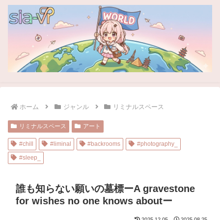
ホーム
ジャンル
リミナルスペース
リミナルスペース
アート
#chill
#liminal
#backrooms
#photography_
#sleep_
誰も知らない願いの墓標ーA gravestone
for wishes no one knows aboutー
2025.12.05
2025.08.25