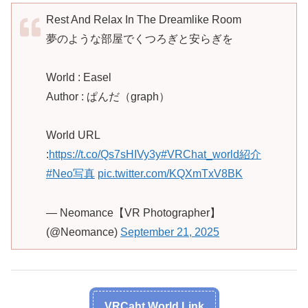
Rest And Relax In The Dreamlike Room
夢のような部屋でくつろぎと安らぎを
World : Easel
Author : ぱんだ（graph）
World URL
:
https://t.co/Qs7sHIVy3y
#VRChat_world紹介
#Neo写真
pic.twitter.com/KQXmTxV8BK
— Neomance【VR Photographer】
(@Neomance)
September 21, 2025
VRCaht World Link