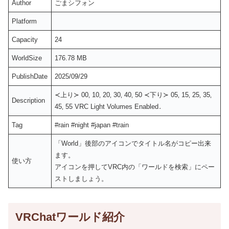
Author
ごまシフォン
Platform
Capacity
24
WorldSize
176.78 MB
PublishDate
2025/09/29
≺上り≻ 00‚ 10‚ 20‚ 30‚ 40‚ 50 ≺下り≻ 05‚ 15‚ 25‚ 35‚
Description
45‚ 55 VRC Light Volumes Enabled․
Tag
#rain #night #japan #train
「World」後部のアイコンでタイトル名がコピー出来
ます。
使い方
アイコンを押してVRC内の「ワールドを検索」にペー
ストしましょう。
VRChatワールド紹介