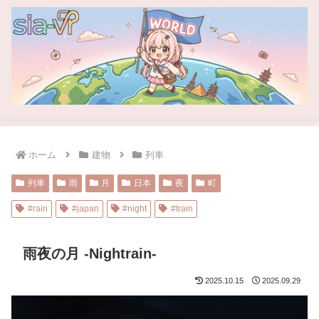
ホーム
建物
列車
列車
雨
月
日本
夜
町
#rain
#japan
#night
#train
雨夜の月 -Nightrain-
2025.10.15
2025.09.29