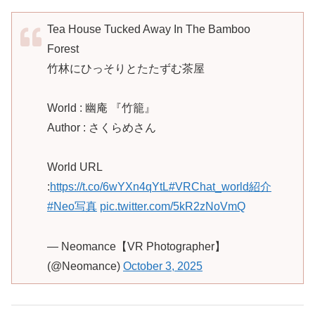
Tea House Tucked Away In The Bamboo
Forest
竹林にひっそりとたたずむ茶屋
World : 幽庵 『竹籠』
Author : さくらめさん
World URL
:
https://t.co/6wYXn4qYtL
#VRChat_world紹介
#Neo写真
pic.twitter.com/5kR2zNoVmQ
— Neomance【VR Photographer】
(@Neomance)
October 3, 2025