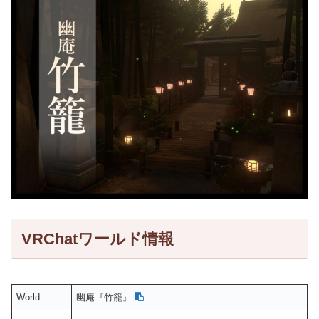
VRChatワールド情報
World
幽庵『竹籠』