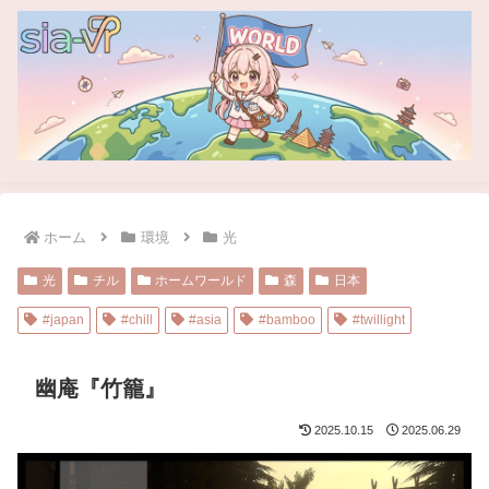
ホーム
環境
光
光
チル
ホームワールド
森
日本
#japan
#chill
#asia
#bamboo
#twillight
幽庵『竹籠』
2025.10.15
2025.06.29