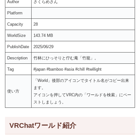
Author
さくらめさん
Platform
Capacity
28
WorldSize
143.74 MB
PublishDate
2025/06/29
Description
竹林にひっそりと佇む庵「竹籠」。
Tag
#japan #bamboo #asia #chill #twillight
「World」後部のアイコンでタイトル名がコピー出来
ます。
使い方
アイコンを押してVRC内の「ワールドを検索」にペー
ストしましょう。
VRChatワールド紹介