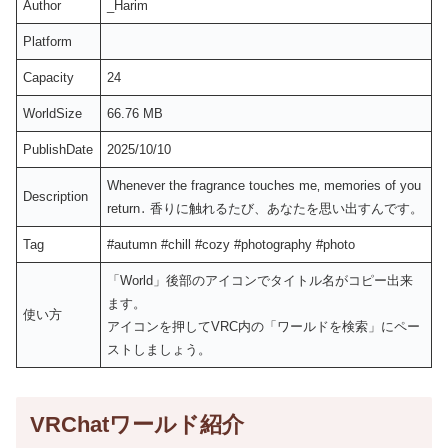
Author
_Harim
Platform
Capacity
24
WorldSize
66.76 MB
PublishDate
2025/10/10
Whenever the fragrance touches me‚ memories of you
Description
return․ 香りに触れるたび、あなたを思い出すんです。
Tag
#autumn #chill #cozy #photography #photo
「World」後部のアイコンでタイトル名がコピー出来
ます。
使い方
アイコンを押してVRC内の「ワールドを検索」にペー
ストしましょう。
VRChatワールド紹介