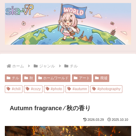
ホーム
ジャンル
チル
チル
秋
ホームワールド
アート
廃墟
#chill
#cozy
#photo
#autumn
#photography
Autumn fragrance ⁄ 秋の香り
2026.03.29
2025.10.10