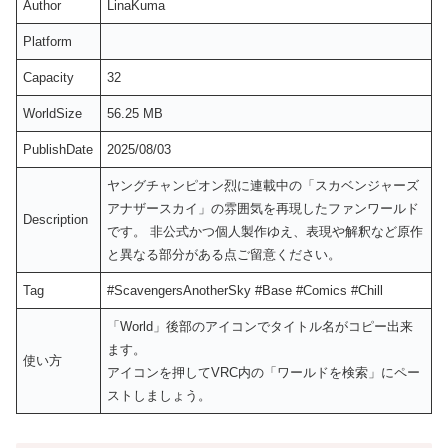
Author
LinaKuma
Platform
Capacity
32
WorldSize
56.25 MB
PublishDate
2025/08/03
ヤングチャンピオン烈に連載中の「スカベンジャーズ
アナザースカイ」の雰囲気を再現したファンワールド
Description
です。 非公式かつ個人製作ゆえ、表現や解釈など原作
と異なる部分がある点ご留意ください。
Tag
#ScavengersAnotherSky #Base #Comics #Chill
「World」後部のアイコンでタイトル名がコピー出来
ます。
使い方
アイコンを押してVRC内の「ワールドを検索」にペー
ストしましょう。