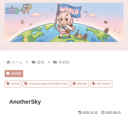
ホーム
建物
美術館
美術館
#chill
#ScavengersAnotherSky
#Base
#Comics
AnotherSky
2025.10.15
2025.08.03