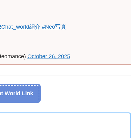
RChat_world紹介
#Neo写真
Neomance)
October 26, 2025
t World Link