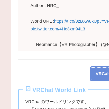
Author : NRC_
World URL :
https://t.co/3zBXw8kUpJ
#V
pic.twitter.com/4Hc3xm94L3
— Neomance【VR Photographer】 (@
VRCah
VRChat World Link
VRChatのワールドリンクです。