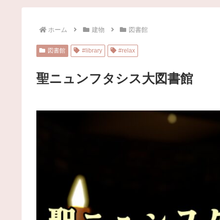
ホーム
建物
図書館
図書館
#library
#relax
聖ニュンフタシス大図書館