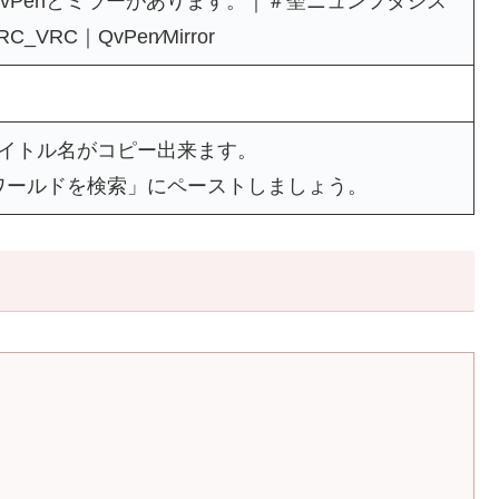
vPenとミラーがあります。｜＃聖ニュンフタシス
_VRC｜QvPen⁄Mirror
タイトル名がコピー出来ます。
ワールドを検索」にペーストしましょう。