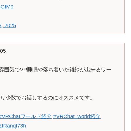
sbGfM9
, 2025
05
い雰囲気でVR睡眠や落ち着いた雑談が出来るワー
たり少数でお話しするのにオススメです。
#VRChatワールド紹介
#VRChat_world紹介
/ztRanqf73h