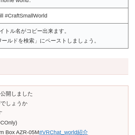
a home world․
ll #CraftSmallWorld
タイトル名がコピー出来ます。
ワールドを検索」にペーストしましょう。
を公開しました
がでしょうか
す
nly)
Box AZR-05M
#VRChat_world紹介