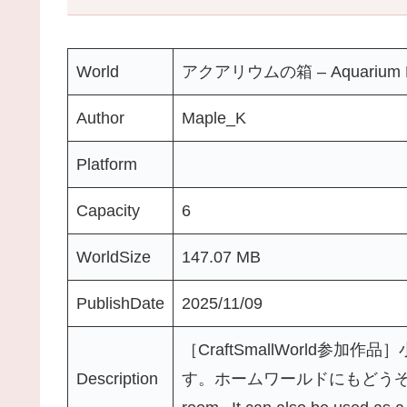
World
アクアリウムの箱 – Aquarium B
Author
Maple_K
Platform
Capacity
6
WorldSize
147.07 MB
PublishDate
2025/11/09
［CraftSmallWorld
Description
す。ホームワールドにもどうぞ。｜ This i