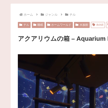
ホーム
ジャンル
チル
チル
睡眠
ホームワールド
水族館
#chill
アクアリウムの箱 – Aquarium B