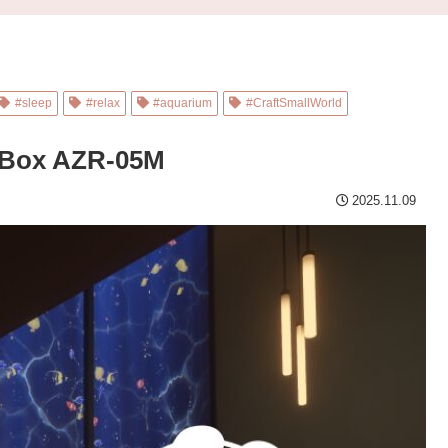
#sleep
#relax
#aquarium
#CraftSmallWorld
ox AZR-05M
2025.11.09