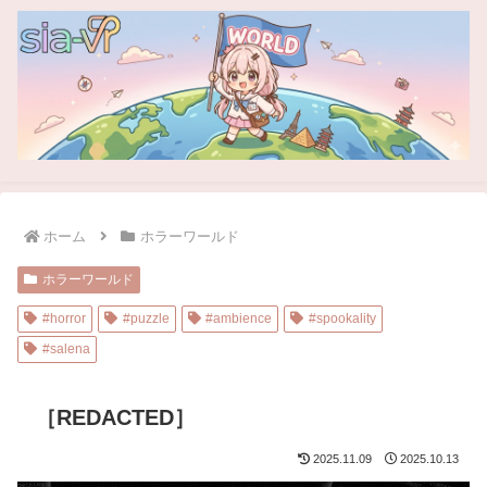
ホーム
ホラーワールド
ホラーワールド
#horror
#puzzle
#ambience
#spookality
#salena
［REDACTED］
2025.11.09
2025.10.13