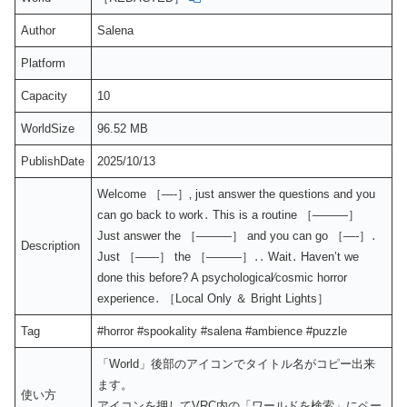
Author
Salena
Platform
Capacity
10
WorldSize
96.52 MB
PublishDate
2025/10/13
Welcome ［—-］‚ just answer the questions and you
can go back to work․ This is a routine ［———］
Just answer the ［———］ and you can go ［—-］․
Description
Just ［——］ the ［———］․․ Wait․ Haven’t we
done this before? A psychological⁄cosmic horror
experience․ ［Local Only ＆ Bright Lights］
Tag
#horror #spookality #salena #ambience #puzzle
「World」後部のアイコンでタイトル名がコピー出来
ます。
使い方
アイコンを押してVRC内の「ワールドを検索」にペー