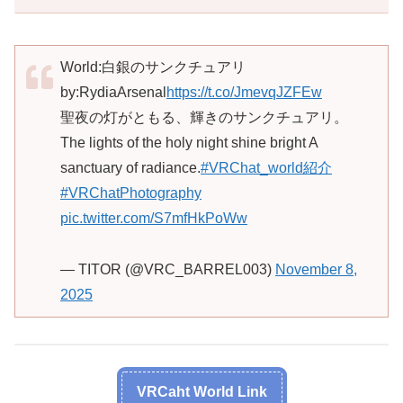
World:白銀のサンクチュアリ
by:RydiaArsenal
https://t.co/JmevqJZFEw
聖夜の灯がともる、輝きのサンクチュアリ。
The lights of the holy night shine bright A
sanctuary of radiance.
#VRChat_world紹介
#VRChatPhotography
pic.twitter.com/S7mfHkPoWw
— TITOR (@VRC_BARREL003)
November 8,
2025
VRCaht World Link