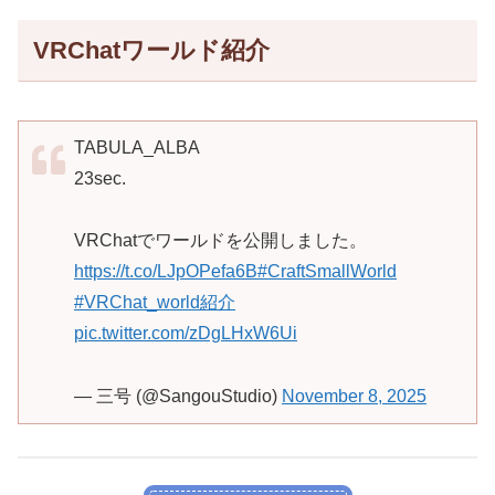
VRChatワールド紹介
TABULA_ALBA
23sec.
VRChatでワールドを公開しました。
https://t.co/LJpOPefa6B
#CraftSmallWorld
#VRChat_world紹介
pic.twitter.com/zDgLHxW6Ui
— 三号 (@SangouStudio)
November 8, 2025