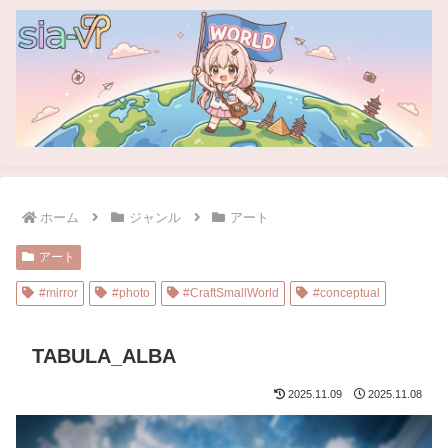
ホーム
ジャンル
アート
アート
#mirror
#photo
#CraftSmallWorld
#conceptual
TABULA_ALBA
2025.11.09
2025.11.08