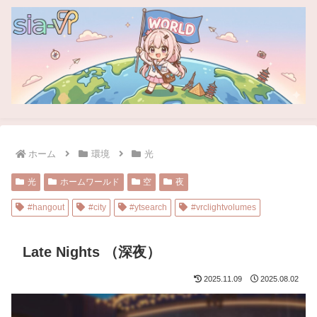
ホーム
環境
光
光
ホームワールド
空
夜
#hangout
#city
#ytsearch
#vrclightvolumes
Late Nights （深夜）
2025.11.09
2025.08.02