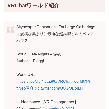
VRChatワールド紹介
Skyscraper Penthouses For Large Gatherings
大規模な集まりに最適な超高層ビルのペント
ハウス
World : Late Nights – 深夜
Author : _Froggi
World URL
:
https://t.co/UyI4lJJZ89
#VRChat_world紹介
#Neo写真
pic.twitter.com/QOGf0DoiLH
— Neomance【VR Photographer】
(@Neomance)
November 8, 2025