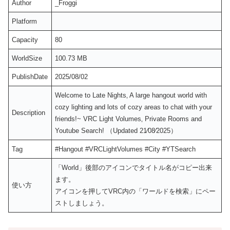
Author
_Froggi
Platform
Capacity
80
WorldSize
100.73 MB
PublishDate
2025/08/02
Welcome to Late Nights‚ A large hangout world with
cozy lighting and lots of cozy areas to chat with your
Description
friendsǃ~ VRC Light Volumes‚ Private Rooms and
Youtube Searchǃ （Updated 21⁄08⁄2025）
Tag
#Hangout #VRCLightVolumes #City #YTSearch
「World」後部のアイコンでタイトル名がコピー出来
ます。
使い方
アイコンを押してVRC内の「ワールドを検索」にペー
ストしましょう。