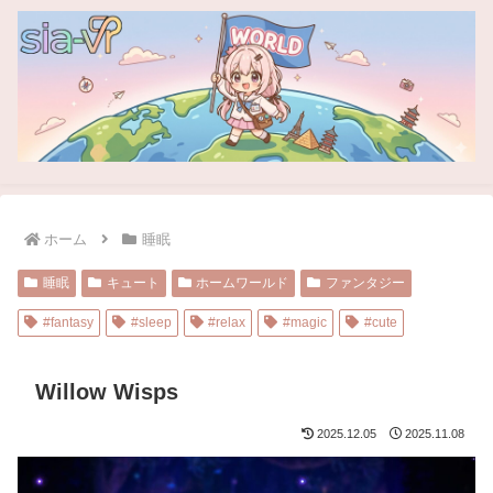
ホーム
睡眠
睡眠
キュート
ホームワールド
ファンタジー
#fantasy
#sleep
#relax
#magic
#cute
Willow Wisps
2025.12.05
2025.11.08