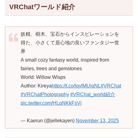
VRChatワールド紹介
妖精、樹木、宝石からインスピレーションを
得た、小さくて居心地の良いファンタジー世
界
A small cozy fantasy world‚ inspired from
fairies‚ trees and gemstones
World: Willow Wisps
Author: Kireya
https://t.co/lqyIMUiqNL
#VRChat
#VRChatPhotography
#VRChat_world紹介
pic.twitter.com/HLqNKkFsVj
— Kaerun (@jellekayen)
November 13, 2025