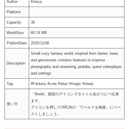
Author
Kireya
Platform
Capacity
30
WorldSize
60.74 MB
PublishDate
2025/11/08
Small cozy fantasy world‚ inspired from fairies‚ trees
and gemstones contains features to improve
Description
photography and streaming‚ prefabs‚ quest videoplayer
and settings
Tag
#Fantasy #cute #relax #magic #sleep
「World」後部のアイコンでタイトル名がコピー出来
ます。
使い方
アイコンを押してVRC内の「ワールドを検索」にペー
ストしましょう。