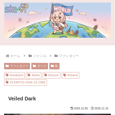
ホーム
ジャンル
ファンタジー
ファンタジー
ダーク
島
#ambient
#dark
#house
#island
#1598753-4586-10-1986
Veiled Dark
2025.12.05
2025.11.15