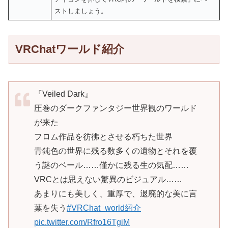
ストしましょう。
VRChatワールド紹介
『Veiled Dark』
圧巻のダークファンタジー世界観のワールド
が来た
フロム作品を彷彿とさせる朽ちた世界
青鈍色の世界に残る数多くの遺物とそれを覆
う謎のベール……僅かに残る生の気配……
VRCとは思えない驚異のビジュアル……
あまりにも美しく、重厚で、退廃的な美に言
葉を失う
#VRChat_world紹介
pic.twitter.com/Rfro16TgiM