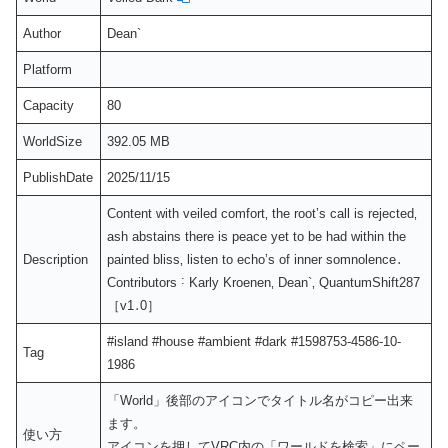
Author
Dean`
Platform
Capacity
80
WorldSize
392.05 MB
PublishDate
2025/11/15
Content with veiled comfort‚ the root’s call is rejected‚
ash abstains there is peace yet to be had within the
Description
painted bliss‚ listen to echo’s of inner somnolence․
Contributors ˸ Karly Kroenen‚ Dean`‚ QuantumShift287
［v1․0］
#island #house #ambient #dark #1598753-4586-10-
Tag
1986
「World」後部のアイコンでタイトル名がコピー出来
ます。
使い方
アイコンを押してVRC内の「ワールドを検索」にペー