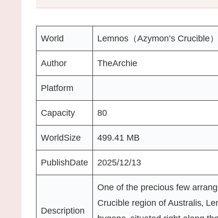
World
Lemnos（Azymon’s Crucible
Author
TheArchie
Platform
Capacity
80
WorldSize
499.41 MB
PublishDate
2025/12/13
One of the precious few arrang
Crucible region of Australis‚ Le
Description