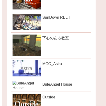
SunDown RELIT
下心のある教室
MCC_Astra
BuleAngel House
Outside