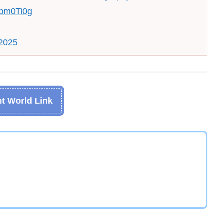
qbm0Ti0g
2025
t World Link