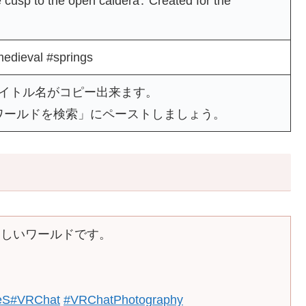
e cusp to the open caldera․ Created for the
edieval #springs
タイトル名がコピー出来ます。
ワールドを検索」にペーストしましょう。
らしいワールドです。
eS
#VRChat
#VRChatPhotography