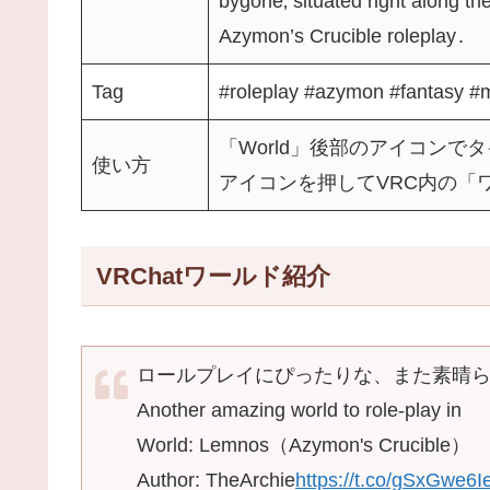
bygone‚ situated right along th
Azymon’s Crucible roleplay․
Tag
#roleplay #azymon #fantasy #m
「World」後部のアイコンで
使い方
アイコンを押してVRC内の「
VRChatワールド紹介
ロールプレイにぴったりな、また素晴
Another amazing world to role-play in
World: Lemnos（Azymon's Crucible）
Author: TheArchie
https://t.co/gSxGwe6I