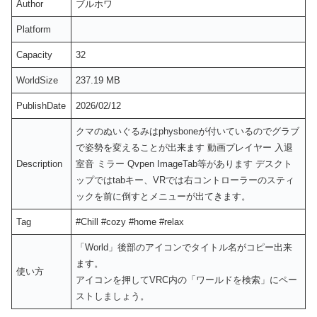
Author
ブルホワ
Platform
Capacity
32
WorldSize
237.19 MB
PublishDate
2026/02/12
クマのぬいぐるみはphysboneが付いているのでグラブ
で姿勢を変えることが出来ます 動画プレイヤー 入退
Description
室音 ミラー Qvpen ImageTab等があります デスクト
ップではtabキー、VRでは右コントローラーのスティ
ックを前に倒すとメニューが出てきます。
Tag
#Chill #cozy #home #relax
「World」後部のアイコンでタイトル名がコピー出来
ます。
使い方
アイコンを押してVRC内の「ワールドを検索」にペー
ストしましょう。