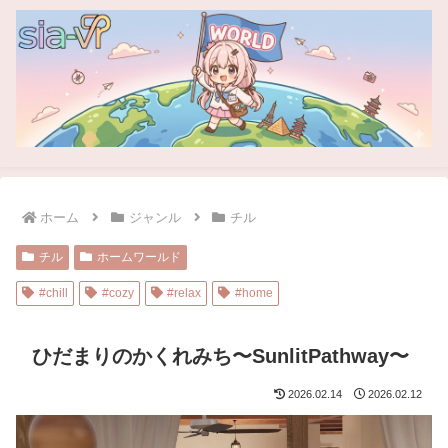
ホーム
ジャンル
チル
チル
ホームワールド
#chill
#cozy
#relax
#home
ひだまりのかくれみち〜SunlitPathway〜
2026.02.14
2026.02.12