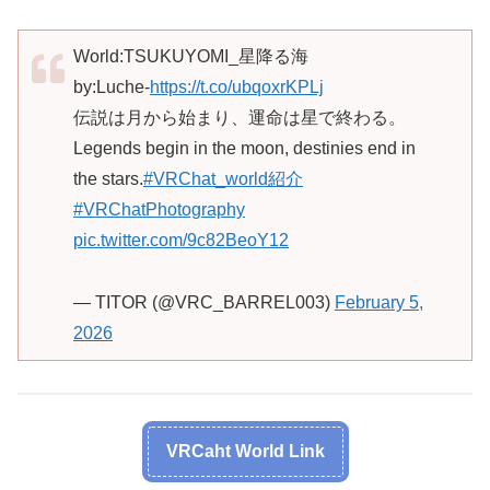
World:TSUKUYOMI_星降る海
by:Luche-
https://t.co/ubqoxrKPLj
伝説は月から始まり、運命は星で終わる。
Legends begin in the moon, destinies end in
the stars.
#VRChat_world紹介
#VRChatPhotography
pic.twitter.com/9c82BeoY12
— TITOR (@VRC_BARREL003)
February 5,
2026
VRCaht World Link