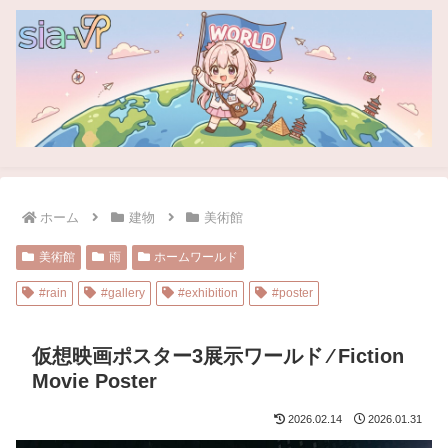
ホーム
建物
美術館
美術館
雨
ホームワールド
#rain
#gallery
#exhibition
#poster
仮想映画ポスター3展示ワールド ⁄ Fiction
Movie Poster
2026.02.14
2026.01.31