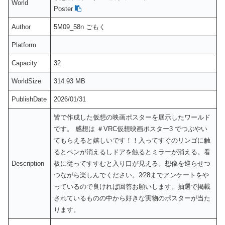
World
Poster
Author
5M09_58n ごもく
Platform
Capacity
32
WorldSize
314.93 MB
PublishDate
2026/01/31
皆で作成した仮想の映画ポスターを展示したワールド
です。 感想は ＃VRC仮想映画ポスター3 でつぶやい
てもらえると嬉しいです！！入ってすぐのリンゴに触
るとペンが消えるしドアを触るとミラーが消える。看
Description
板に従ってすすむと入り口が見える。想像を巡らせつ
つながら楽しんでください。2⁄28までアンケートをや
っているので良ければ回答お願いします。抽選で掲載
されているものの中から好きな実物のポスターが当た
ります。