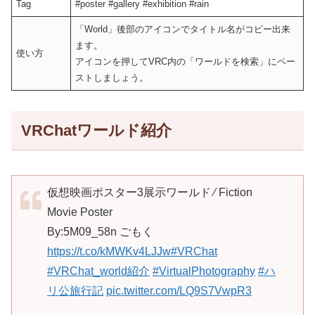
Tag
#poster #gallery #exhibition #rain
「World」後部のアイコンでタイトル名がコピー出来
ます。
使い方
アイコンを押してVRC内の「ワールドを検索」にペー
ストしましょう。
VRChatワールド紹介
仮想映画ポスター3展示ワールド ⁄ Fiction
Movie Poster
By:5M09_58n ごもく
https://t.co/kMWKv4LJJw
#VRChat
#VRChat_world紹介
#VirtualPhotography
#ハ
リ公旅行記
pic.twitter.com/LQ9S7VwpR3