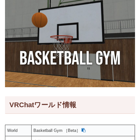
VRChatワールド情報
World
Basketball Gym ［Beta］