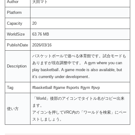
Author
大田マト
Platform
Capacity
20
WorldSize
63.76 MB
PublishDate
2026/03/16
バスケットボールで遊べる体育館です。試合モードも
ありますが現在調整中です。 A gym where you can
Description
play basketball․ A game mode is also available‚ but
it’s currently under development․
Tag
#basketball #game #sports #gym #pvp
「World」後部のアイコンでタイトル名がコピー出来
ます。
使い方
アイコンを押してVRC内の「ワールドを検索」にペー
ストしましょう。