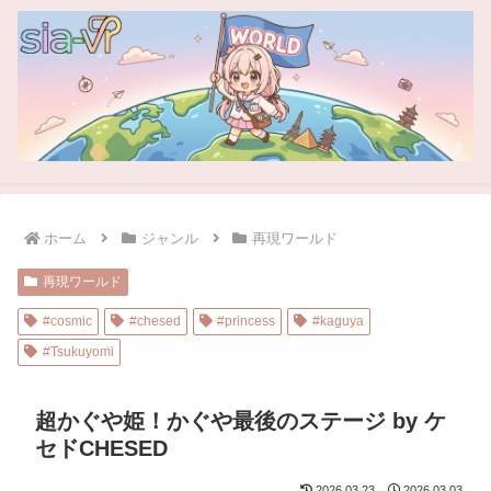
ホーム
ジャンル
再現ワールド
再現ワールド
#cosmic
#chesed
#princess
#kaguya
#Tsukuyomi
超かぐや姫！かぐや最後のステージ by ケ
セドCHESED
2026.03.23
2026.03.03