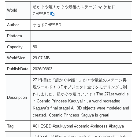
超かぐや姫！かぐや最後のステージ by ケセド
World
CHESED
Author
ケセドCHESED
Platform
Capacity
80
WorldSize
29.07 MB
PublishDate
2026/03/03
271作目は『超かぐや姫！』かぐや最後のステージ再
現ワールド！３Dオブジェクト全てをモデリングし制
作しました。超かぐや姫はいいぞ！The 271st world is
Description
＂Cosmic Princess Kaguyaǃ＂‚ a world recreating
Kaguya’s final stageǃ All 3D objects were modeled and
created․ Cosmic Princess Kaguya is greatǃ
Tag
#CHESED #tsukuyomi #cosmic #princess #kaguya