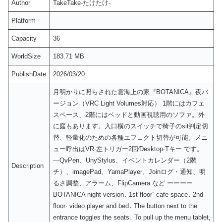
Author
TakeTake-たけたけ-
Platform
Capacity
36
WorldSize
183.71 MB
PublishDate
2026/03/20
月明かりに照らされた雲海上の家『BOTANICA』夜バ
ージョン（VRC Light Volumes対応） 1階にはカフェ
スペース、2階にはベッドと動画視聴用のソファ。外
に庭もあります。入口横のスイッチで椅子のsit判定切
替、軽量化のための各種エフェクト切替が可能。メニ
ュー呼出はVR˸左トリガー2回⁄Desktop˸Tキー です。
—QvPen、UnyStylus、イベントカレンダー（2階
Description
チ）、imagePad、YamaPlayer、Joinログ・通知、明
るさ調整、アラーム、FlipCamera など ーーーー
BOTANICA night version․ 1st floor˸ cafe space․ 2nd
floor˸ video player and bed․ The button next to the
entrance toggles the seats․ To pull up the menu tablet‚