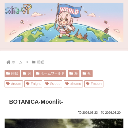
ホーム
睡眠
睡眠
月
ホームワールド
海
夜
#room
#night
#sleep
#home
#moon
BOTANICA-Moonlit-
2026.03.23
2026.03.20