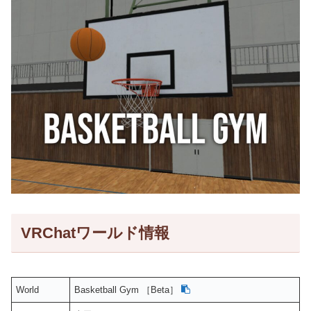
VRChatワールド情報
World
Basketball Gym ［Beta］