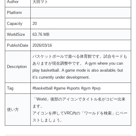
Author
大田マト
Platform
Capacity
20
WorldSize
63.76 MB
PublishDate
2026/03/16
バスケットボールで遊べる体育館です。試合モードも
ありますが現在調整中です。 A gym where you can
Description
play basketball․ A game mode is also available‚ but
it’s currently under development․
Tag
#basketball #game #sports #gym #pvp
「World」後部のアイコンでタイトル名がコピー出来
ます。
使い方
アイコンを押してVRC内の「ワールドを検索」にペー
ストしましょう。