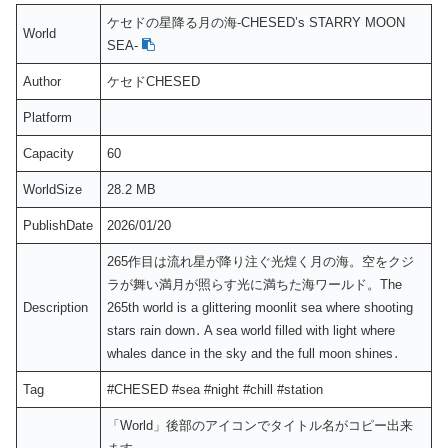
ケセドの星降る月の海-CHESED’s STARRY MOON
World
SEA-
Author
ケセドCHESED
Platform
Capacity
60
WorldSize
28.2 MB
PublishDate
2026/01/20
265作目は流れ星が降り注ぐ光煌く月の海。空をクジ
ラが舞い満月が照らす光に満ちた海ワールド。The
Description
265th world is a glittering moonlit sea where shooting
stars rain down․ A sea world filled with light where
whales dance in the sky and the full moon shines․
Tag
#CHESED #sea #night #chill #station
「World」後部のアイコンでタイトル名がコピー出来