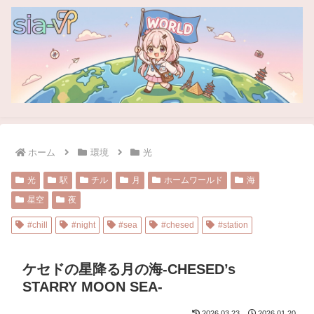
ホーム
環境
光
光
駅
チル
月
ホームワールド
海
星空
夜
#chill
#night
#sea
#chesed
#station
ケセドの星降る月の海-CHESED’s
STARRY MOON SEA-
2026.03.23
2026.01.20