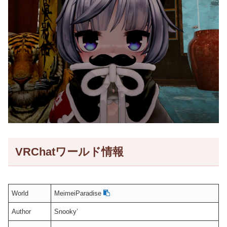
VRChatワールド情報
World
MeimeiParadise
Author
Snooky’