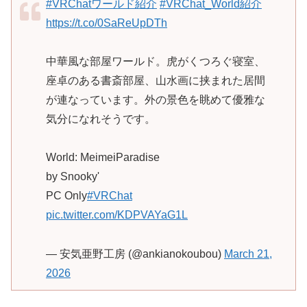
#VRChatワールド紹介
#VRChat_World紹介
https://t.co/0SaReUpDTh
中華風な部屋ワールド。虎がくつろぐ寝室、
座卓のある書斎部屋、山水画に挟まれた居間
が連なっています。外の景色を眺めて優雅な
気分になれそうです。
World: MeimeiParadise
by Snooky'
PC Only
#VRChat
pic.twitter.com/KDPVAYaG1L
— 安気亜野工房 (@ankianokoubou)
March 21,
2026