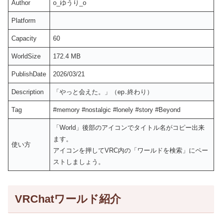
Author
o_ゆうり_o
Platform
Capacity
60
WorldSize
172.4 MB
PublishDate
2026/03/21
Description
「やっと会えた。」（ep․終わり）
Tag
#memory #nostalgic #lonely #story #Beyond
「World」後部のアイコンでタイトル名がコピー出来
ます。
使い方
アイコンを押してVRC内の「ワールドを検索」にペー
ストしましょう。
VRChatワールド紹介