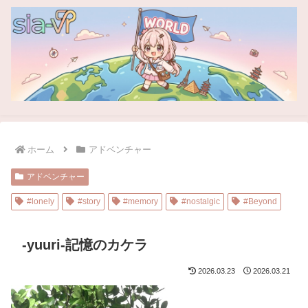
ホーム
アドベンチャー
アドベンチャー
#lonely
#story
#memory
#nostalgic
#Beyond
-yuuri-記憶のカケラ
2026.03.23
2026.03.21