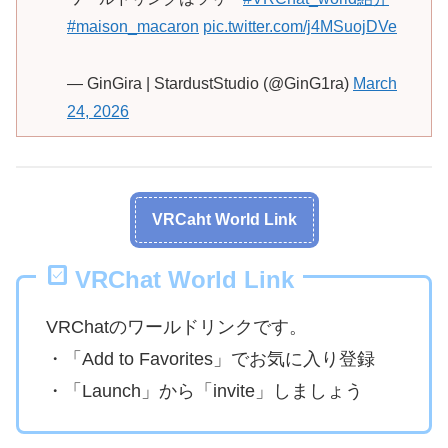
#maison_macaron
pic.twitter.com/j4MSuojDVe
— GinGira | StardustStudio (@GinG1ra)
March
24, 2026
VRCaht World Link
VRChat World Link
VRChatのワールドリンクです。
・「Add to Favorites」でお気に入り登録
・「Launch」から「invite」しましょう