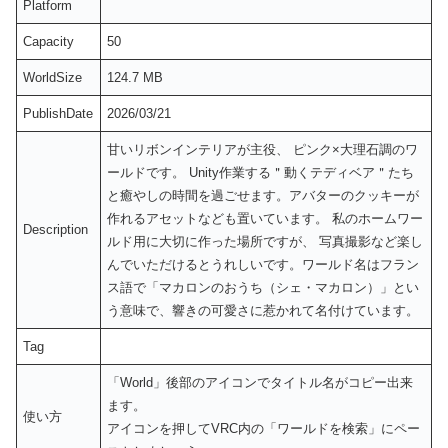
Platform
Capacity
50
WorldSize
124.7 MB
PublishDate
2026/03/21
甘いリボンインテリアが主役、 ピンク×大理石調のワ
ールドです。 Unity作業する＂動くテディベア＂たち
と癒やしの時間を過ごせます。アバターのクッキーが
作れるアセットなども置いています。 私のホームワー
Description
ルド用に大切に作った場所ですが、 写真撮影など楽し
んでいただけるとうれしいです。ワールド名はフラン
ス語で「マカロンのおうち（シェ・マカロン）」とい
う意味で、響きの可愛さに惹かれて名付けています。
Tag
「World」後部のアイコンでタイトル名がコピー出来
ます。
使い方
アイコンを押してVRC内の「ワールドを検索」にペー