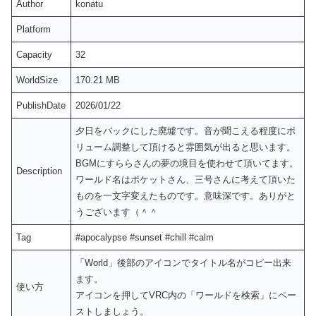
Author
konatu
Platform
Capacity
32
WorldSize
170.21 MB
PublishDate
2026/01/22
夕日をバックにした廃墟です。音が聞こえる程度にボ
リューム調整して頂けると雰囲気が出ると思います。
BGMにすららさんの夢の境目を使わせて頂いてます。
Description
ワールド名はポケットさん、三号さんに考えて頂いた
ものを一文字変えたものです。意味深です。ありがと
うございます（＾＾
Tag
#apocalypse #sunset #chill #calm
「World」後部のアイコンでタイトル名がコピー出来
ます。
使い方
アイコンを押してVRC内の「ワールドを検索」にペー
ストしましょう。