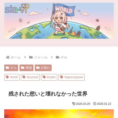
ホーム
ジャンル
チル
チル
廃墟
夕暮れ
#chill
#sunset
#calm
#apocalypse
残された想いと壊れなかった世界
2026.03.29
2026.01.22