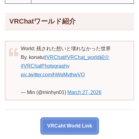
VRChatワールド紹介
World: 残された想いと壊れなかった世界
By. konatu
#VRChat
#VRChat_world紹介
#VRChatPhotography
pic.twitter.com/hWpMvthwVO
— Min (@minhyn01)
March 27, 2026
VRCaht World Link