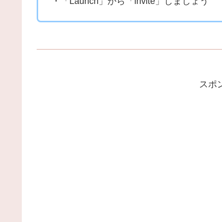
・「Launch」から「invite」しましょう
スポ