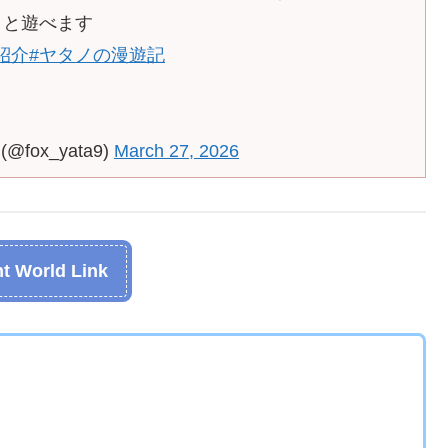
ッと遊べます
d紹介
#ヤタノの漫遊記
ox_yata9)
March 27, 2026
t World Link