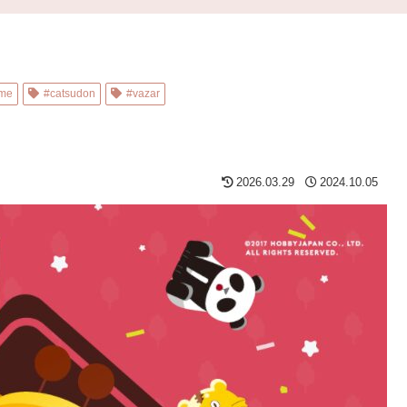
ame
#catsudon
#vazar
2026.03.29
2024.10.05