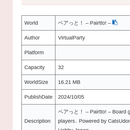
World
ペアっと！ – Pairttoǃ –
Author
VirtualParty
Platform
Capacity
32
WorldSize
16.21 MB
PublishDate
2024/10/05
ペアっと！ – Pairttoǃ – Board gam
Description
players․ Powered by CatsUdon․