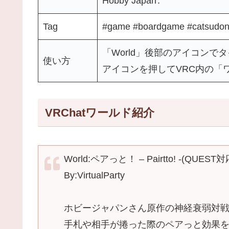
Hobby Japan․
Tag
#game #boardgame #catsudon
「World」後部のアイコンで
使い方
アイコンを押してVRC内の「
VRChatワールド紹介
World:ペアっと！ – Pairttoǃ -(QUEST対
By:VirtualParty
ホビージャパンさん原作の神経衰弱対
手札や相手が捲った際のペアっと効果