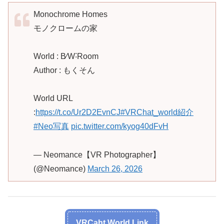
Monochrome Homes
モノクロームの家
World : B⁄W˸Room
Author : もくそん
World URL
:
https://t.co/Ur2D2EvnCJ
#VRChat_world紹介
#Neo写真
pic.twitter.com/kyog40dFvH
— Neomance【VR Photographer】
(@Neomance)
March 26, 2026
VRCaht World Link