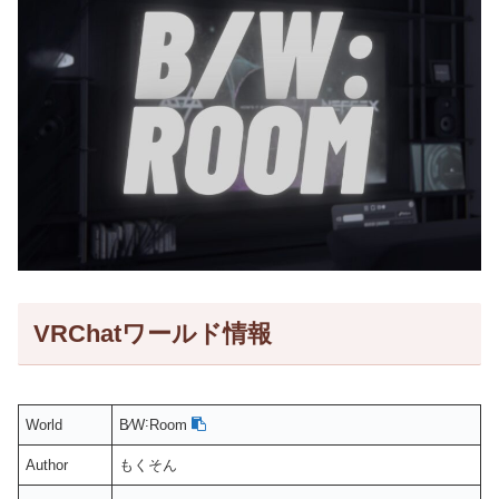
VRChatワールド情報
World
B⁄W˸Room
Author
もくそん