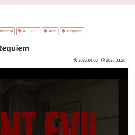
dentevil
#resident
#evil
#requiem
 Requiem
2026.04.03
2026.03.26