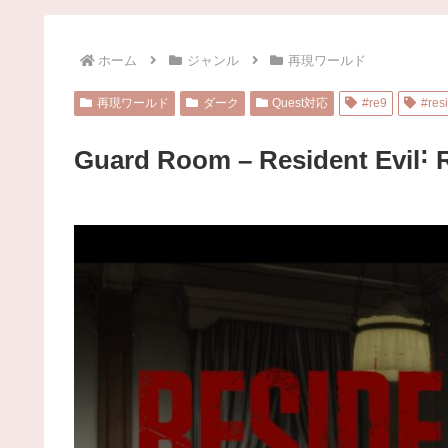
ホーム
ジャンル
再現ワールド
再現ワールド
ダーク
Quest対応
#re9
#resi
Guard Room – Resident Evil˸