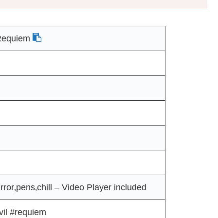
 Requiem
r‚pens‚chill – Video Player included
vil #requiem