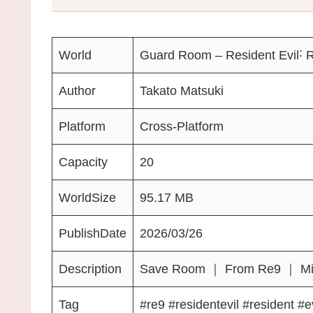
World
Guard Room – Resident Evil˸
Author
Takato Matsuki
Platform
Cross-Platform
Capacity
20
WorldSize
95.17 MB
PublishDate
2026/03/26
Description
Save Room ｜ From Re9 ｜ Mirro
Tag
#re9 #residentevil #resident #e