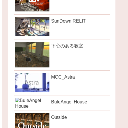
SunDown RELIT
下心のある教室
MCC_Astra
BuleAngel House
Outside