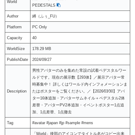
World
PEDESTALS
Author
縛（ふぅ_FU）
Platform
PC Only
Capacity
40
WorldSize
178.29 MB
PublishDate
2024/09/27
男性アバターのみを集めた常設の試着ペデスタルワー
ルドです。現在の展示数【293体】／展示アバター常
時募集中！ 詳しくはワールド内インフォメーションま
Description
たはポスターをご覧ください。／【2026⁄03⁄30】アバ
ター16体追加・アバターサムネイル＋ペデスタル2体
差替・アバターPV2本追加・イベントポスター1点追
加、1点差替、1点撤去
Tag
#avatar #japan #jp #sample #mens
「World」後部のアイコンでタイトル名がコピー出来