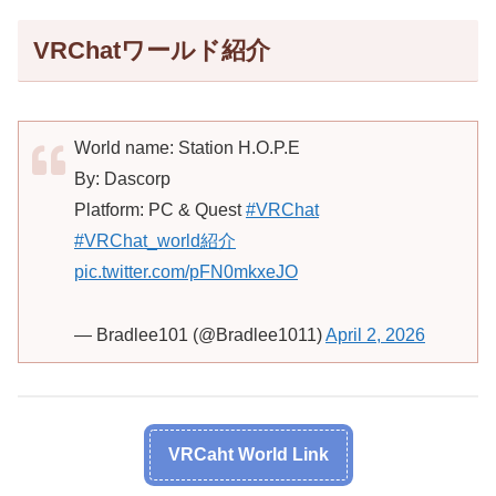
VRChatワールド紹介
World name: Station H.O.P.E
By: Dascorp
Platform: PC & Quest
#VRChat
#VRChat_world紹介
pic.twitter.com/pFN0mkxeJO
— Bradlee101 (@Bradlee1011)
April 2, 2026
VRCaht World Link