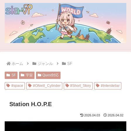
ホーム
ジャンル
SF
SF
宇宙
Quest対応
#space
#ONeill_Cylinder
#Short_Story
#Interstellar
Station H.O.P.E
2026.04.03
2026.04.02