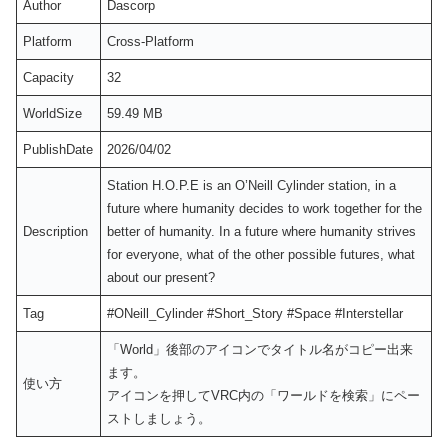
Author
Dascorp
Platform
Cross-Platform
Capacity
32
WorldSize
59.49 MB
PublishDate
2026/04/02
Station H.O.P.E is an O’Neill Cylinder station, in a
future where humanity decides to work together for the
Description
better of humanity. In a future where humanity strives
for everyone, what of the other possible futures, what
about our present?
Tag
#ONeill_Cylinder #Short_Story #Space #Interstellar
「World」後部のアイコンでタイトル名がコピー出来
ます。
使い方
アイコンを押してVRC内の「ワールドを検索」にペー
ストしましょう。