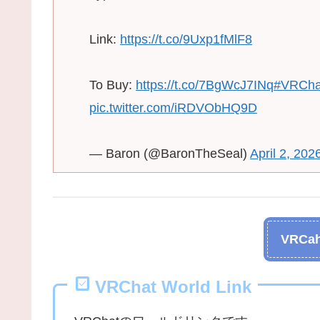
Link:
https://t.co/9Uxp1fMlF8
To Buy:
https://t.co/7BgWcJ7INq
#VRCha
pic.twitter.com/iRDVObHQ9D
— Baron (@BaronTheSeal)
April 2, 202
VRCah
VRChat World Link