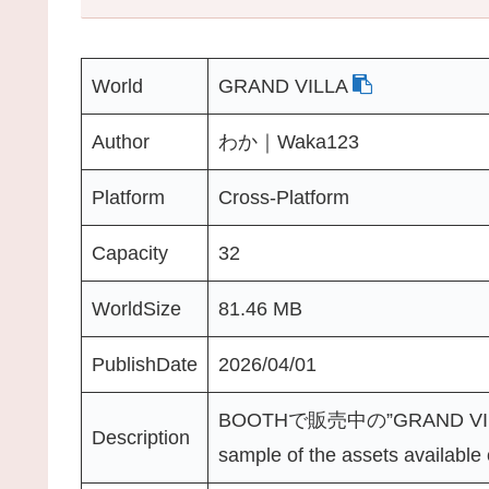
World
GRAND VILLA
Author
わか｜Waka123
Platform
Cross-Platform
Capacity
32
WorldSize
81.46 MB
PublishDate
2026/04/01
BOOTHで販売中の”GRAND VIL
Description
sample of the assets availabl