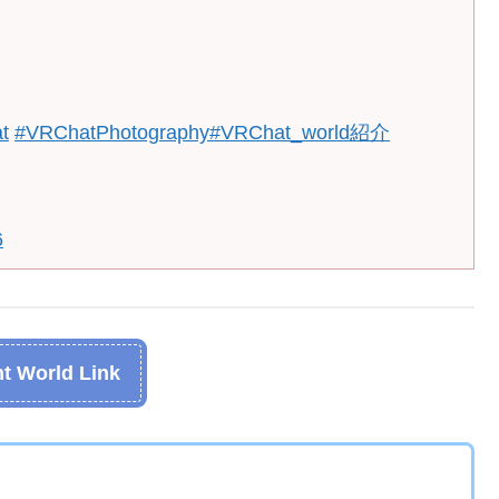
t
#VRChatPhotography
#VRChat_world紹介
6
t World Link