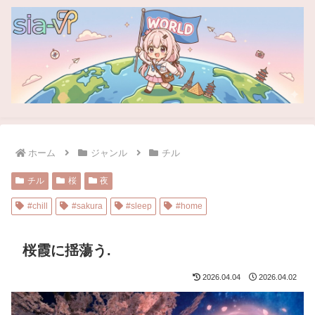
ホーム
ジャンル
チル
チル
桜
夜
#chill
#sakura
#sleep
#home
桜霞に揺蕩う.
2026.04.04
2026.04.02