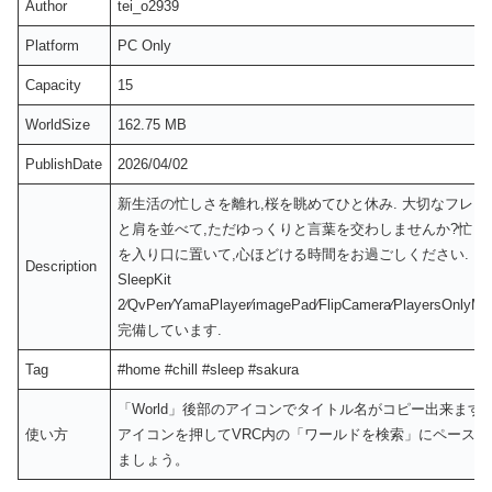
Author
tei_o2939
Platform
PC Only
Capacity
15
WorldSize
162.75 MB
PublishDate
2026/04/02
新生活の忙しさを離れ,桜を眺めてひと休み. 大切なフレン
と肩を並べて,ただゆっくりと言葉を交わしませんか?忙し
を入り口に置いて,心ほどける時間をお過ごしください. RB
Description
SleepKit
2⁄QvPen⁄YamaPlayer⁄imagePad⁄FlipCamera⁄PlayersOnlyMir
完備しています.
Tag
#home #chill #sleep #sakura
「World」後部のアイコンでタイトル名がコピー出来ます
使い方
アイコンを押してVRC内の「ワールドを検索」にペースト
ましょう。