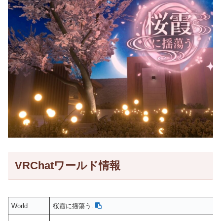
VRChatワールド情報
World
桜霞に揺蕩う.