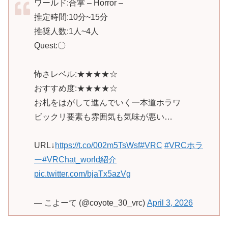
ワールド:合掌 – Horror –
推定時間:10分~15分
推奨人数:1人~4人
Quest:〇
怖さレベル:★★★★☆
おすすめ度:★★★★☆
お札をはがして進んでいく一本道ホラワ
ビックリ要素も雰囲気も気味が悪い…
URL↓
https://t.co/002m5TsWsf
#VRC
#VRCホラ
ー
#VRChat_world紹介
pic.twitter.com/bjaTx5azVg
— こよーて (@coyote_30_vrc)
April 3, 2026