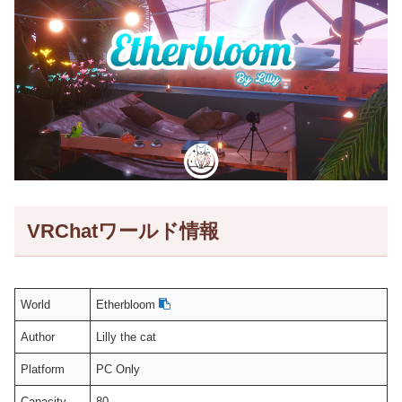
VRChatワールド情報
World
Etherbloom
Author
Lilly the cat
Platform
PC Only
Capacity
80