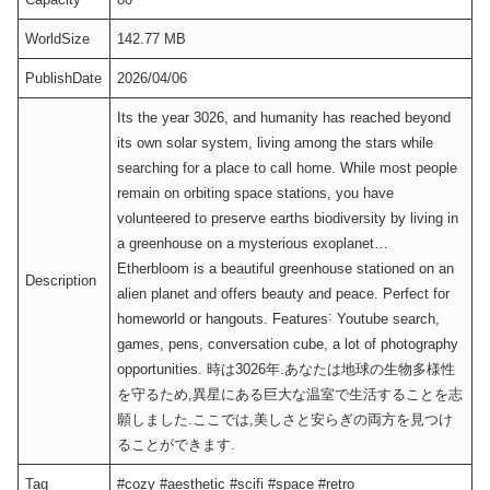
WorldSize
142.77 MB
PublishDate
2026/04/06
Its the year 3026, and humanity has reached beyond
its own solar system, living among the stars while
searching for a place to call home. While most people
remain on orbiting space stations, you have
volunteered to preserve earths biodiversity by living in
a greenhouse on a mysterious exoplanet…
Etherbloom is a beautiful greenhouse stationed on an
Description
alien planet and offers beauty and peace. Perfect for
homeworld or hangouts. Features˸ Youtube search,
games, pens, conversation cube, a lot of photography
opportunities. 時は3026年.あなたは地球の生物多様性
を守るため,異星にある巨大な温室で生活することを志
願しました.ここでは,美しさと安らぎの両方を見つけ
ることができます.
Tag
#cozy #aesthetic #scifi #space #retro