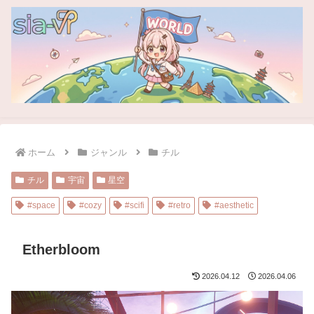
ホーム
ジャンル
チル
チル
宇宙
星空
#space
#cozy
#scifi
#retro
#aesthetic
Etherbloom
2026.04.12
2026.04.06