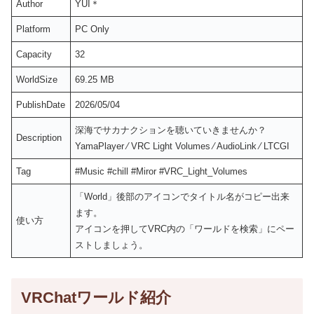
Author
YUI＊
Platform
PC Only
Capacity
32
WorldSize
69.25 MB
PublishDate
2026/05/04
深海でサカナクションを聴いていきませんか？
Description
YamaPlayer ⁄ VRC Light Volumes ⁄ AudioLink ⁄ LTCGI
Tag
#Music #chill #Miror #VRC_Light_Volumes
「World」後部のアイコンでタイトル名がコピー出来
ます。
使い方
アイコンを押してVRC内の「ワールドを検索」にペー
ストしましょう。
VRChatワールド紹介