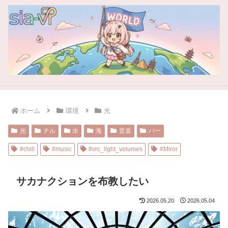
ホーム
環境
光
光
チル
水
海
音楽
バー
#chill
#music
#vrc_light_volumes
#Miror
サカナクションを布教したい
2026.05.20
2026.05.04