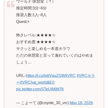
ワールド:休憩室（？）
推定時間:3分~6分
推奨人数:1人~8人
Quest:×
怖さレベル:★★★★☆
おすすめ度:★★★★☆
サクッと楽しめる一本道ホラワ
ただの休憩室と言って連れていくのはやめま
しょう…
URL↓
https://t.co/iqtiVquZGW
#VRC
#VRCホラ
ー
#VRChat_world紹介
pic.twitter.com/STeU9j6M76
— こよーて (@coyote_30_vrc)
May 18, 2026